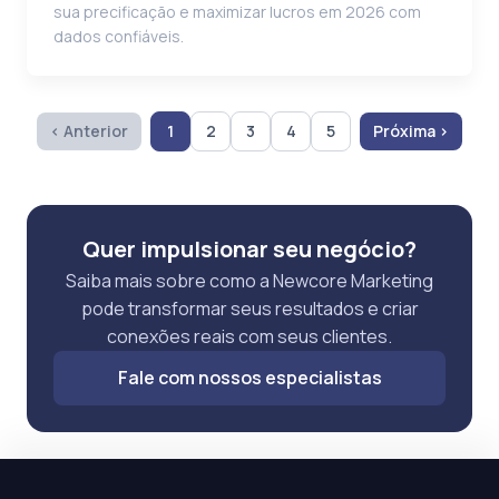
sua precificação e maximizar lucros em 2026 com
dados confiáveis.
‹ Anterior
1
2
3
4
5
Próxima ›
Quer impulsionar seu negócio?
Saiba mais sobre como a Newcore Marketing
pode transformar seus resultados e criar
conexões reais com seus clientes.
Fale com nossos especialistas