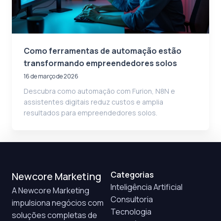
Como ferramentas de automação estão
transformando empreendedores solos
16 de março de 2026
Descubra como automação com Furion, N8N e
assistentes digitais reduz custos e amplia
resultados para empreendedores solos.
Categorias
Newcore Marketing
Inteligência Artificial
A Newcore Marketing
Consultoria
impulsiona negócios com
Tecnologia
soluções completas de