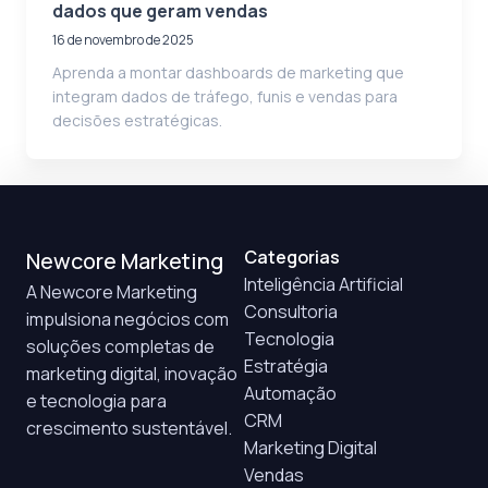
dados que geram vendas
16 de novembro de 2025
Aprenda a montar dashboards de marketing que
integram dados de tráfego, funis e vendas para
decisões estratégicas.
Categorias
Newcore Marketing
Inteligência Artificial
A Newcore Marketing
Consultoria
impulsiona negócios com
Tecnologia
soluções completas de
Estratégia
marketing digital, inovação
Automação
e tecnologia para
CRM
crescimento sustentável.
Marketing Digital
Vendas