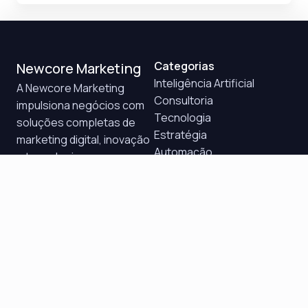
Categorias
Newcore Marketing
Inteligência Artificial
A Newcore Marketing
Consultoria
impulsiona negócios com
Tecnologia
soluções completas de
Estratégia
marketing digital, inovação
Automação
e tecnologia para
CRM
crescimento sustentável.
Marketing Digital
Vendas
Atendimento
Quer impulsionar seu negócio?
Saiba mais sobre como a Newcore Marketing pode
transformar seus resultados e criar conexões reais
com seus clientes.