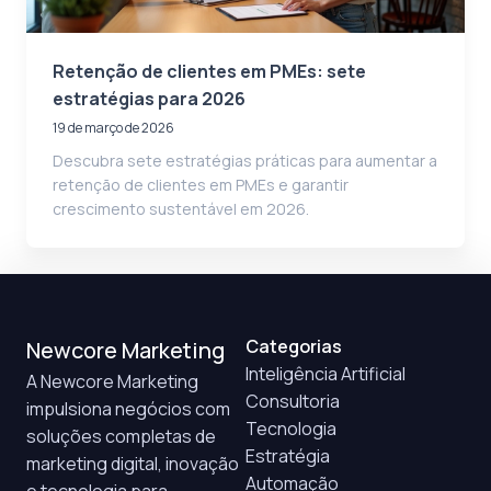
Retenção de clientes em PMEs: sete
estratégias para 2026
19 de março de 2026
Descubra sete estratégias práticas para aumentar a
retenção de clientes em PMEs e garantir
crescimento sustentável em 2026.
Categorias
Newcore Marketing
Inteligência Artificial
A Newcore Marketing
Consultoria
impulsiona negócios com
Tecnologia
soluções completas de
Estratégia
marketing digital, inovação
Automação
e tecnologia para