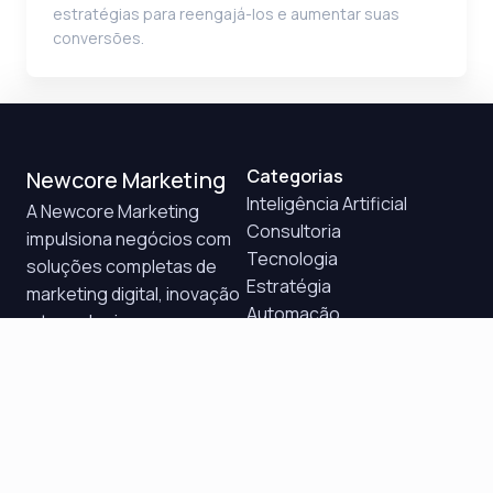
estratégias para reengajá-los e aumentar suas
conversões.
Categorias
Newcore Marketing
Inteligência Artificial
A Newcore Marketing
Consultoria
impulsiona negócios com
Tecnologia
soluções completas de
Estratégia
marketing digital, inovação
Automação
e tecnologia para
CRM
crescimento sustentável.
Marketing Digital
Vendas
Atendimento
Quer impulsionar seu negócio?
Saiba mais sobre como a Newcore Marketing pode